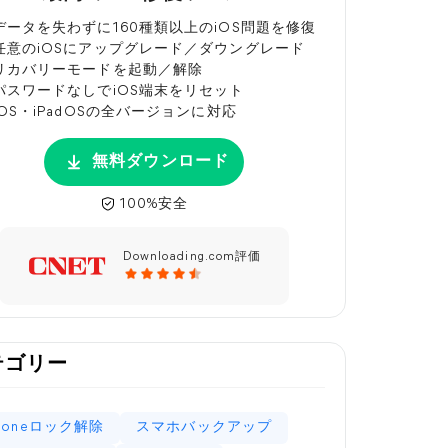
データを失わずに160種類以上のiOS問題を修復
任意のiOSにアップグレード／ダウングレード
リカバリーモードを起動／解除
パスワードなしでiOS端末をリセット
iOS・iPadOSの全バージョンに対応
無料ダウンロード
100%安全
Downloading.com評価
テゴリー
Phoneロック解除
スマホバックアップ