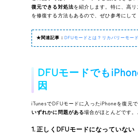
復元できる対処法
を紹介します。特に、高リス
を修復する方法もあるので、ぜひ参考にして
★関連記事：
DFUモードとは？リカバリーモー
DFUモードでもiPho
因
iTunesでDFUモードに入ったiPhoneを復
いずれかに問題がある
場合がほとんどです。
1. 正しくDFUモードになっていない