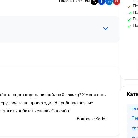
Поделиться этим:
Пе
Пе
Ре
По
Кат
работающего передачи файлов Samsung? У меня есть
ютеру, ничего не происходит. Я пробовал разные
Ре
заставить работать снова? Спасибо!
Пе
- Вопрос с Reddit
Уп