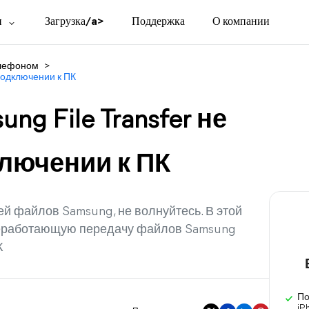
и
Загрузка/a>
Поддержка
О компании
елефоном
>
 подключении к ПК
ng File Transfer не
ключении к ПК
ей файлов Samsung, не волнуйтесь. В этой
 неработающую передачу файлов Samsung
К
По
iP