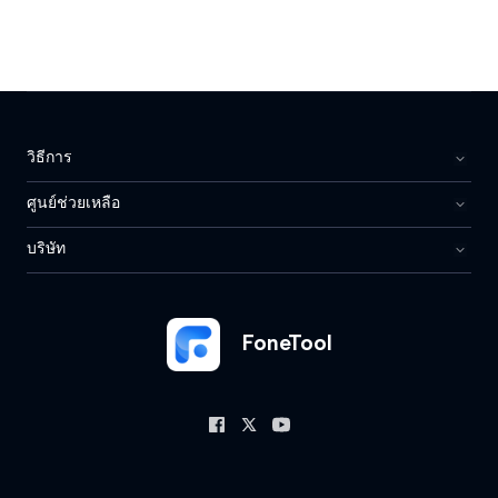
วิธีการ
ศูนย์ช่วยเหลือ
บริษัท
FoneTool