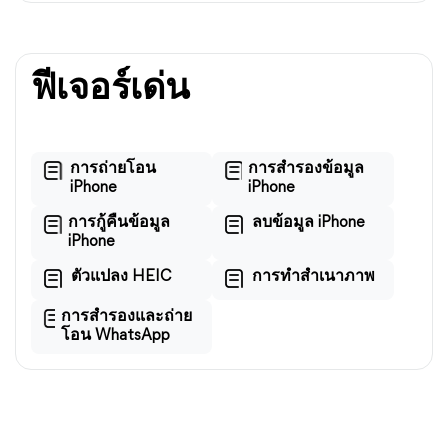
ฟีเจอร์เด่น
การถ่ายโอน
การสำรองข้อมูล
iPhone
iPhone
การกู้คืนข้อมูล
ลบข้อมูล iPhone
iPhone
ตัวแปลง HEIC
การทำสำเนาภาพ
การสำรองและถ่าย
โอน WhatsApp