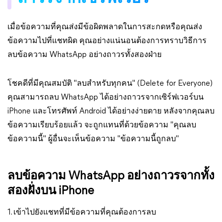
เมื่อข้อความที่คุณส่งมีข้อผิดพลาดในการสะกดหรือคุณส่ง
ข้อความไปที่แชทผิด คุณอย่างแน่นอนต้องการทราบวิธีการ
ลบข้อความ WhatsApp อย่างถาวรทั้งสองฝ่าย
โชคดีที่มีคุณสมบัติ "ลบสำหรับทุกคน" (Delete for Everyone)
คุณสามารถลบ WhatsApp ได้อย่างถาวรจากเซิร์ฟเวอร์บน
iPhone และโทรศัพท์ Android ได้อย่างง่ายดาย หลังจากคุณลบ
ข้อความเรียบร้อยแล้ว จะถูกแทนที่ด้วยข้อความ "คุณลบ
ข้อความนี้" ผู้อื่นจะเห็นข้อความ "ข้อความนี้ถูกลบ"
ลบข้อความ WhatsApp อย่างถาวรจากทั้ง
สองฝั่งบน iPhone
1. เข้าไปยังแชทที่มีข้อความที่คุณต้องการลบ