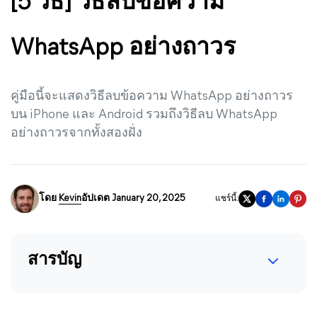
[5 วิธี] วิธีลบข้อความ
WhatsApp อย่างถาวร
คู่มือนี้จะแสดงวิธีลบข้อความ WhatsApp อย่างถาวร
บน iPhone และ Android รวมถึงวิธีลบ WhatsApp
อย่างถาวรจากทั้งสองฝั่ง
โดย
Kevin
อัปเดต January 20, 2025
แชร์นี้:
สารบัญ