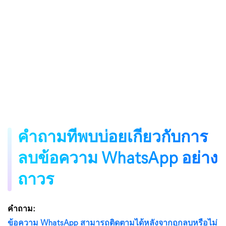
คำถามที่พบบ่อยเกี่ยวกับการ
ลบข้อความ WhatsApp อย่าง
ถาวร
คำถาม:
ข้อความ WhatsApp สามารถติดตามได้หลังจากถูกลบหรือไม่