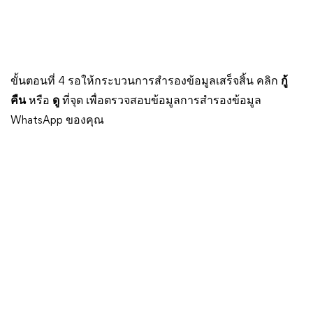
ขั้นตอนที่ 4 รอให้กระบวนการสำรองข้อมูลเสร็จสิ้น คลิก
กู้
คืน
หรือ
ดู
ที่จุด
เพื่อตรวจสอบข้อมูลการสำรองข้อมูล
WhatsApp ของคุณ