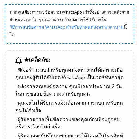
หากคุณต้องการลบข้อความ WhatsApp เก่าทิ้งอย่างถาวรหลังจาก
กำหนดเวลาใด ๆ คุณสามารถอ้างอิงการใช้วิธีการใน
วิธีการลบข้อความ WhatsApp สำหรับทุกคนหลังจากเวลานาน
นี้
ได้
★เคล็ดลับ:
·
ฟีเจอร์การลบสำหรับทุกคนจะทำงานได้เฉพาะเมื่อ
คุณและผู้รับได้อัปเดต WhatsApp เป็นเวอร์ชันล่าสุด
·
หลังจากคุณส่งข้อความ คุณมีเวลาประมาณ 2 วัน
ในการขอลบข้อความสำหรับทุกคน
·
คุณจะไม่ได้รับการแจ้งเตือนหากการลบสำหรับทุก
คนไม่สำเร็จ
·
ผู้รับสามารถเห็นข้อความของคุณก่อนที่จะถูกลบ
หรือกรณีลบไม่สำเร็จ
·
ผู้รับอาจจะบันทึกภาพถ่ายและวิดีโอลงในโทรศัพท์