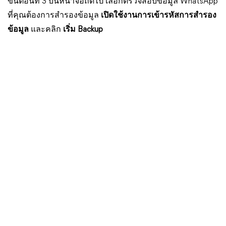
ขั้นตอนที่ 3 บนหน้าจอถัดไป เลือกตรวจสอบข้อมูล WhatsApp
ที่คุณต้องการสำรองข้อมูล
เปิดใช้งานการเข้ารหัสการสำรอง
ข้อมูล
และคลิก
เริ่ม Backup