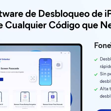
tware de Desbloqueo de i
e Cualquier Código que N
Fone
Desbl
rápid
Sin p
desb
Alta 
desbl