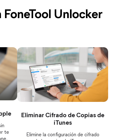
 FoneTool Unlocker
pple
Eliminar Cifrado de Copias de
iTunes
in
r te
Elimine la configuración de cifrado
one.