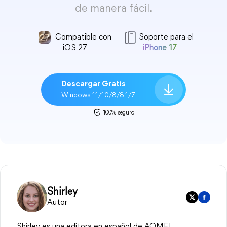
de manera fácil.
Compatible con
Soporte para el
iOS 27
iPhone 17
Descargar Gratis
Windows 11/10/8/8.1/7
100% seguro
Shirley
Autor
Shirley es una editora en español de AOMEI