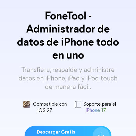
FoneTool -
Administrador de
datos de iPhone todo
en uno
Transfiera, respalde y administre
datos en iPhone, iPad y iPod touch
de manera fácil.
Compatible con
Soporte para el
iOS 27
iPhone 17
Descargar Gratis