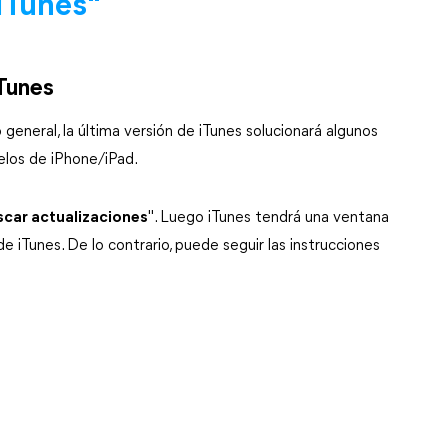
iTunes"
iTunes
o general, la última versión de iTunes solucionará algunos
elos de iPhone/iPad.
scar actualizaciones
". Luego iTunes tendrá una ventana
e iTunes. De lo contrario, puede seguir las instrucciones