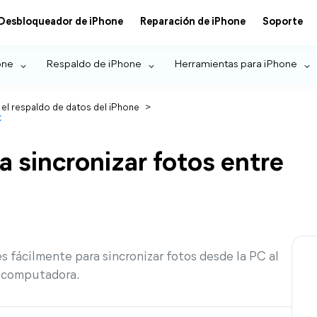
Desbloqueador de iPhone
Reparación de iPhone
Soporte
one
Respaldo de iPhone
Herramientas para iPhone
 el respaldo de datos del iPhone
>
C
 sincronizar fotos entre
s fácilmente para sincronizar fotos desde la PC al
la computadora.