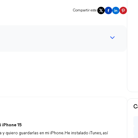
Compartir este:
C
i iPhone 15
y quiero guardarlas en mi iPhone. He instalado iTunes, así