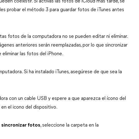
ueden coexistir. Si activas las fotos de iCloud más tarde, se
edes probar el método 3 para guardar fotos de iTunes antes
stas fotos de la computadora no se pueden editar ni eliminar.
mágenes anteriores serán reemplazadas, por lo que sincronizar
 eliminar las fotos del iPhone.
mputadora. Si ha instalado iTunes, asegúrese de que sea la
dora con un cable USB y espere a que aparezca el ícono del
 en el icono del dispositivo.
e
sincronizar fotos
, seleccione la carpeta en la