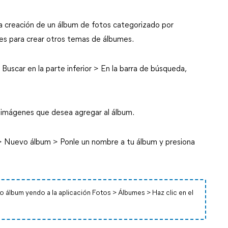
a creación de un álbum de fotos categorizado por
tes para crear otros temas de álbumes.
 Buscar en la parte inferior > En la barra de búsqueda,
as imágenes que desea agregar al álbum.
 > Nuevo álbum > Ponle un nombre a tu álbum y presiona
álbum yendo a la aplicación Fotos > Álbumes > Haz clic en el