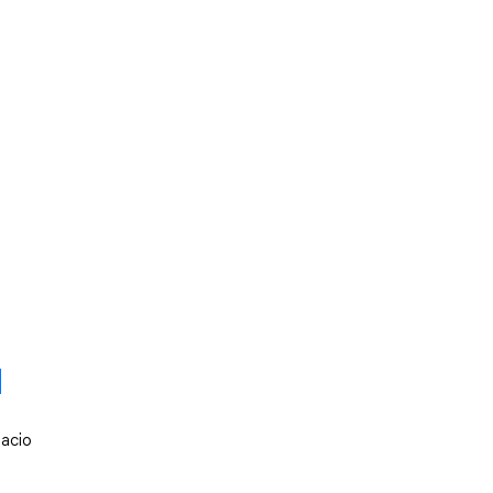
d
acio 