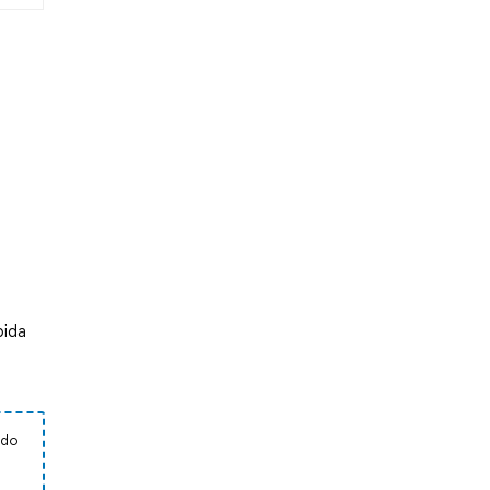
ida 
ado