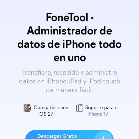
FoneTool -
Administrador de
datos de iPhone todo
en uno
Transfiera, respalde y administre
datos en iPhone, iPad y iPod touch
de manera fácil.
Compatible con
Soporte para el
iOS 27
iPhone 17
Descargar Gratis