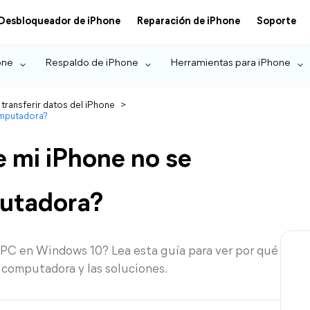
Desbloqueador de iPhone
Reparación de iPhone
Soporte
one
Respaldo de iPhone
Herramientas para iPhone
 transferir datos del iPhone
>
omputadora?
e mi iPhone no se
putadora?
 PC en Windows 10? Lea esta guía para ver por qué
i computadora y las soluciones.