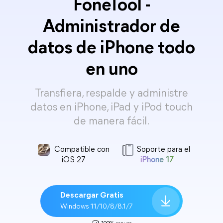
FoneTool -
Administrador de
datos de iPhone todo
en uno
Transfiera, respalde y administre
datos en iPhone, iPad y iPod touch
de manera fácil.
Compatible con
Soporte para el
iOS 27
iPhone 17
Descargar Gratis
Windows 11/10/8/8.1/7