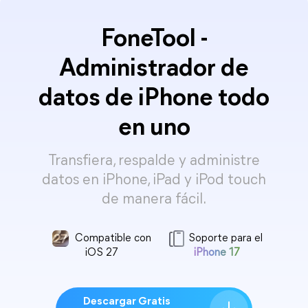
FoneTool -
Administrador de
datos de iPhone todo
en uno
Transfiera, respalde y administre
datos en iPhone, iPad y iPod touch
de manera fácil.
Compatible con
Soporte para el
iOS 27
iPhone 17
Descargar Gratis