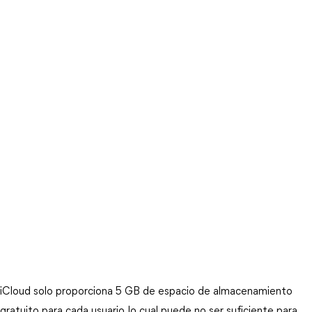
iCloud solo proporciona 5 GB de espacio de almacenamiento
gratuito para cada usuario, lo cual puede no ser suficiente para