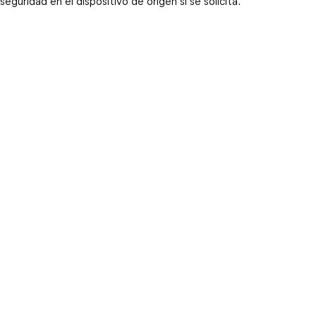
seguridad en el dispositivo de origen si se solicita.