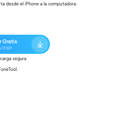
eta desde el iPhone a la computadora.
 Gratis
8/7/XP
carga segura
FoneTool.