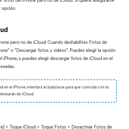
r fotos del iPhone pero no de iCloud. Si quiere asegurarse
r opción.
oud
iPhone pero no de iCloud. Cuando deshabilites Fotos de
Phone" o "Descargar fotos y videos". Puedes elegir la opción
el iPhone, o puedes elegir descargar fotos de iCloud en el
eseadas.
ud en el iPhone, intentará actualizarse para que coincida con tu
liminarán de iCloud.
bre] > Toque iCloud > Toque Fotos > Desactivar Fotos de