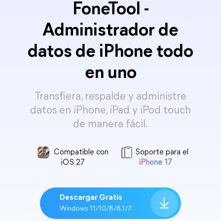
FoneTool -
Administrador de
datos de iPhone todo
en uno
Transfiera, respalde y administre
datos en iPhone, iPad y iPod touch
de manera fácil.
Compatible con
Soporte para el
iOS 27
iPhone 17
Descargar Gratis
Windows 11/10/8/8.1/7