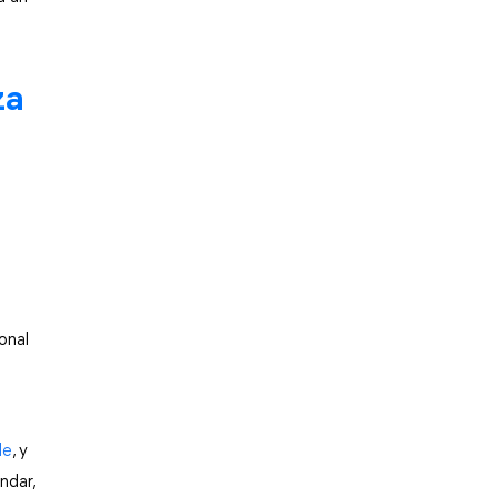
a 
nal 
de
, y 
dar, 