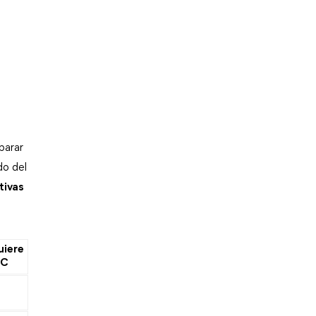
arar 
o del 
tivas
uiere
PC