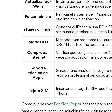
Actualizar por
Intenta activar el iPhone conect
Wi-Fi
y actualizando el sistema desde 
Reinicia el sistema del iPhone pa
Forzar reinicio
que impiden la activación.
Conecta el iPhone a una PC o Mac
iTunes o Finder
restaurarlo mediante iTunes o Fi
Método avanzado para restaurar
Modo DFU
iOS, útil si otros métodos fallan.
Comprobar
Verifica que tengas una conexión
Internet
veces, la activación falla por est
Soporte
Si nada funciona, lo más seguro 
técnico de
revisión profesional del dispositi
Apple
Insertar una tarjeta SIM que hay
Tarjeta SIM
iPhone.
Como puedes ver, 
FoneTool Repair
destaca por su fa
para quienes buscan una solución rápida y sin riesgo