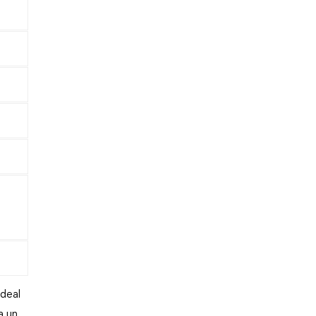
deal 
 un 