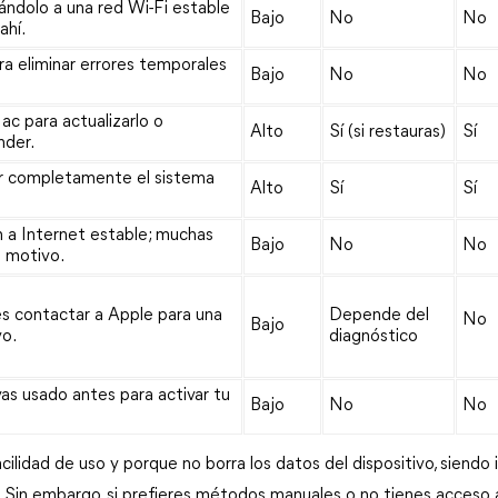
ándolo a una red Wi-Fi estable 
Bajo
No
No
ahí.
ra eliminar errores temporales 
Bajo
No
No
 para actualizarlo o 
Alto
Sí (si restauras)
Sí
nder.
 completamente el sistema 
Alto
Sí 
Sí
 a Internet estable; muchas 
Bajo
No
No
e motivo.
es contactar a Apple para una 
Depende del 
No
Bajo
vo.
diagnóstico
as usado antes para activar tu
Bajo
No
No
cilidad de uso y porque no borra los datos del dispositivo, siendo i
s. Sin embargo, si prefieres métodos manuales o no tienes acceso a