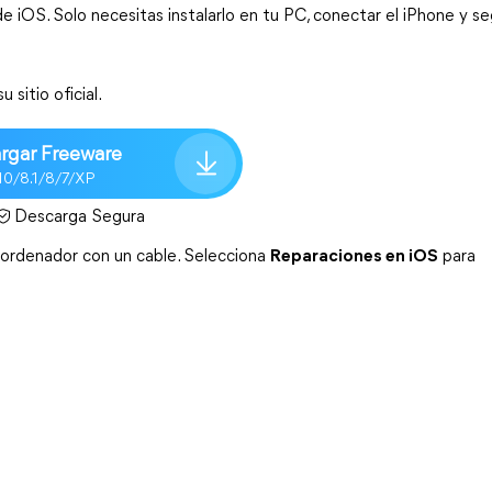
 iOS. Solo necesitas instalarlo en tu PC, conectar el iPhone y seg
sitio oficial. 
rgar Freeware
10/8.1/8/7/XP
Descarga Segura
ordenador con un cable. 
Selecciona 
Reparaciones en iOS
 para 