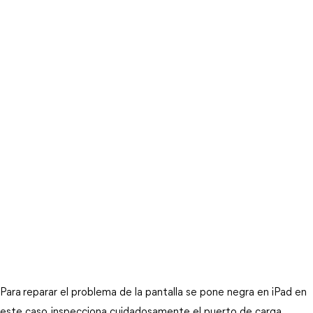
Para
reparar el problema de la pantalla se pone negra en iPad en 
este caso, inspecciona cuidadosamente el puerto de carga. 