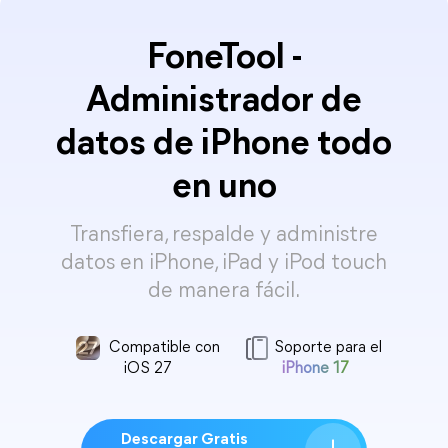
FoneTool -
Administrador de
datos de iPhone todo
en uno
Transfiera, respalde y administre
datos en iPhone, iPad y iPod touch
de manera fácil.
Compatible con
Soporte para el
iOS 27
iPhone 17
Descargar Gratis