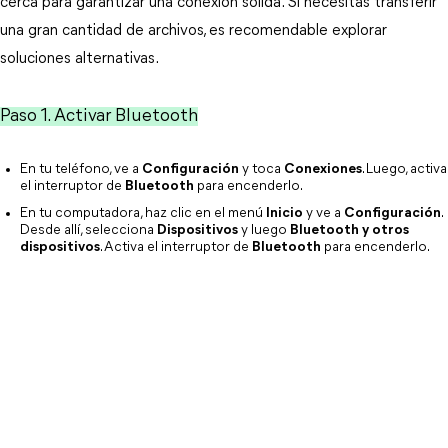
cerca para garantizar una conexión sólida. Si necesitas transferir
una gran cantidad de archivos, es recomendable explorar
soluciones alternativas.
Paso 1. Activar Bluetooth
En tu teléfono, ve a
Configuración
y toca
Conexiones
. Luego, activa
el interruptor de
Bluetooth
para encenderlo.
En tu computadora, haz clic en el menú
Inicio
y ve a
Configuración
.
Desde allí, selecciona
Dispositivos
y luego
Bluetooth y otros
dispositivos
. Activa el interruptor de
Bluetooth
para encenderlo.