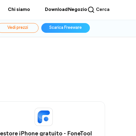
Chi siamo
Download
Negozio
Cerca
Vedi prezzi
Scarica Freeware
estore iPhone gratuito - FoneTool