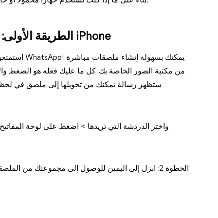
بناءً على ما إذا كنت تستخدم جهازًا محمولًا أو حاسوبًا، هناك طرق متعددة لإضافة ملصقات إلى واتساب.
الطريقة الأولى: استيراد الملصقات إلى واتساب على iPhone
من مكتبة الصور الخاصة بك. كل ما عليك فعله هو الضغط والا
ستظهر رسالة تمكنك من تحويلها إلى ملصق في لحظات.
الخطوة 2: انزل إلى اليمين للوصول إلى مجموعتك من ا