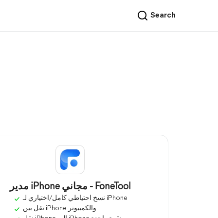
Search
مدير iPhone مجاني - FoneTool
نسخ احتياطي كامل/اختياري لـ iPhone
نقل بين iPhone والكمبيوتر