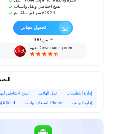
نقل iPhone إلى iPhone بنقرة واحدة
نسخ احتياطي ونقل واتساب
متوافق تمامًا مع iOS 26
تحميل مجاني
آمن 100%
تقييم Downloading.com
التصن
إدارة التطبيقات
نقل الهاتف
نسخ احتياطي لله
إدارة الهاتف
استعادة بيانات iPhone
إدارة iCloud