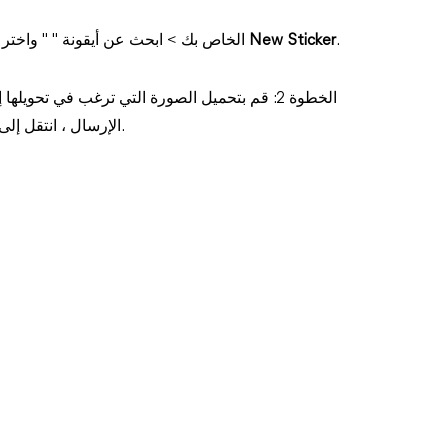
.
New Sticker
الخطوة 1: افتح تطبيق WhatsApp على هاتف Android الخاص بك > ابحث عن أيقونة "‏ ‏" واختر
الخطوة 2: قم بتحميل الصورة التي ترغب في تح
الإرسال ، انتقل إلى الدردشة واستمر في امساك الملصق لحفظه كمفضلة.