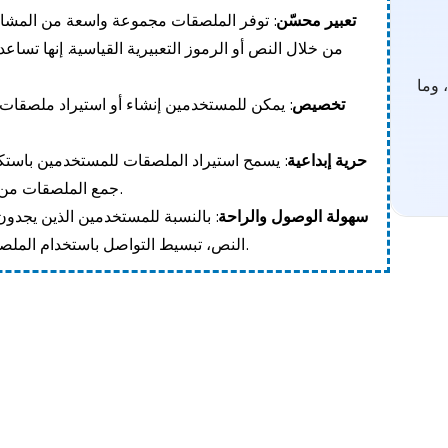
تعبير محسّن
: توفر الملصقات مجموعة واسعة من المشاعر
من خلال النص أو الرموز التعبيرية القياسية. إنها تس
 وما
تخصيص
: يمكن للمستخدمين إنشاء أو استيراد ملصقات
حرية إبداعية
: يسمح استيراد الملصقات للمستخدمين باست
جمع الملصقات من مصادر متنوعة لإضفاء لمسة شخصية على رسائلهم.
سهولة الوصول والراحة
: بالنسبة للمستخدمين الذين يجدون 
النص، تبسيط التواصل باستخدام الملصقات يجعل المحادثات تسير بشكل أسرع وأكثر بديهية.