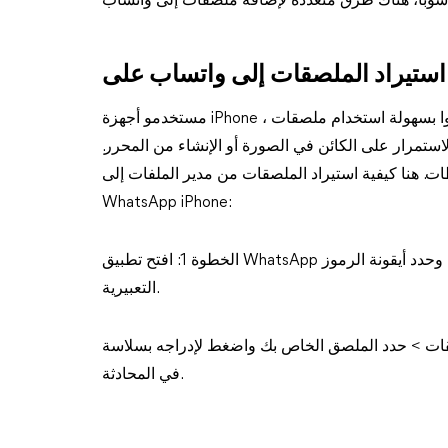
مستخدمو أجهزة iPhone ، استمتعوا بسهولة استخدام ملصقات WhatsApp! يمكنك بسهولة إنشاء ملصقات مباشرة
ستمرار على الكائن في الصورة أو الإنشاء من المحرر.
 هنا كيفية استيراد الملصقات من مدير الملفات إلى
WhatsApp iPhone:
الخطوة 1: افتح تطبيق WhatsApp واختر الدردشة التي تريدها > اضغط على لوحة المفاتيح وحدد أيقونة الرموز
التعبيرية.
لملصقات > حدد الملصق الخاص بك واضغط لإدراجه بسلاسة
في المحادثة.