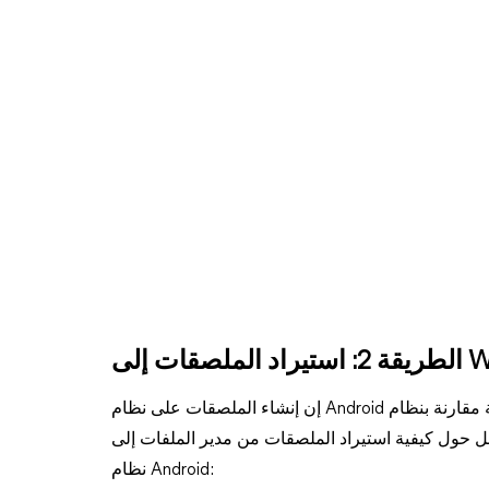
إن إنشاء الملصقات على نظام Android يتطلب بضع خطوات إضافية مقارنة بنظام iOS ، ولكنها قابلة للإدارة تمامًا
حول كيفية استيراد الملصقات من مدير الملفات إلى WhatsApp في
نظام Android: