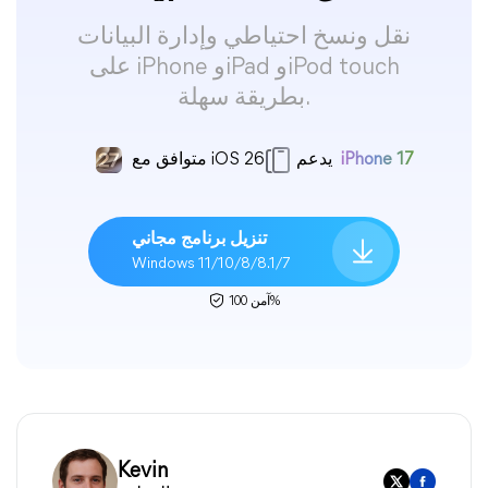
نقل ونسخ احتياطي وإدارة البيانات
على iPhone وiPad وiPod touch
بطريقة سهلة.
iPhone 17
يدعم
متوافق مع iOS 26
تنزيل برنامج مجاني
Windows 11/10/8/8.1/7
آمن 100%
Kevin