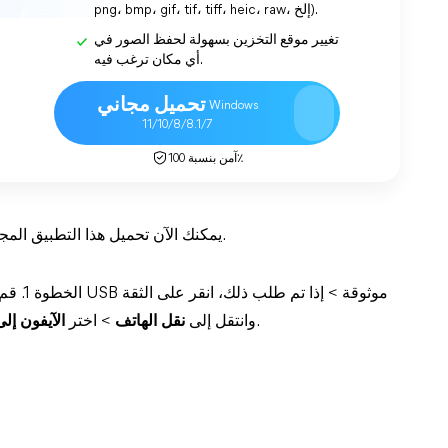
png، bmp، gif، tif، tiff، heic، raw، إلخ).
تغيير موقع التخزين بسهولة لحفظ الصور في
أي مكان ترغب فيه.
تحميل مجاني
Windows
11/10/8/8.1/7
آمن بنسبة 100٪
يمكنك الآن تحميل هذا التطبيق المجاني لنقل الصور من الآيفون إلى الكمبيوتر دون أي قيود.
الخطوة 
.
على الآيفون للمتابعة. قم بتشغيل FoneTool وانتقل إلى
نقل الهاتف
> اختر
الآيفون إلى