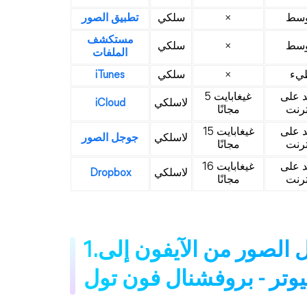
وسط
×
سلكي
تطبيق الصور
مستكشف
وسط
×
سلكي
الملفات
يء
×
سلكي
iTunes
د على
5 غيغابايت
لاسلكي
iCloud
ترنت
مجانًا
د على
15 غيغابايت
لاسلكي
جوجل الصور
ترنت
مجانًا
د على
16 غيغابايت
لاسلكي
Dropbox
ترنت
مجانًا
1. أفضل برنامج مجاني لنقل الصور من الآيفون إلى
يوتر - بروفشنال فون تول