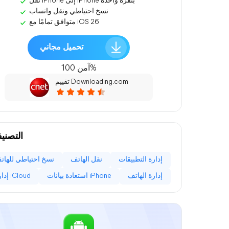
نقل iPhone إلى iPhone بنقرة واحدة
نسخ احتياطي ونقل واتساب
متوافق تمامًا مع iOS 26
تحميل مجاني
آمن 100%
تقييم Downloading.com
التصني
إدارة التطبيقات
نقل الهاتف
نسخ احتياطي للهات
إدارة الهاتف
استعادة بيانات iPhone
إدارة iCloud