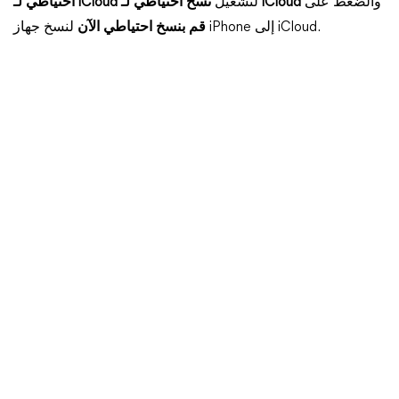
والضغط على
نسخ احتياطي لـ iCloud
لتشغيل
احتياطي لـ iCloud
لنسخ جهاز iPhone إلى iCloud.
قم بنسخ احتياطي الآن