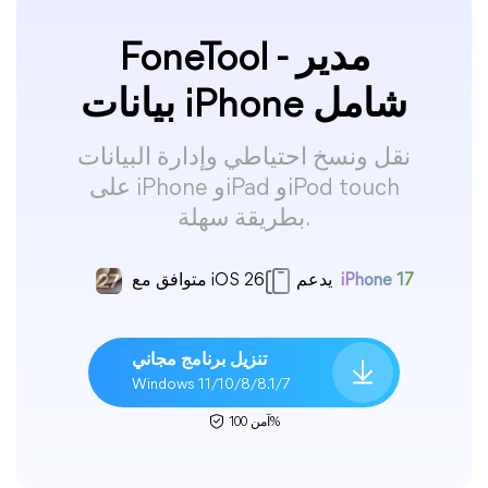
FoneTool - مدير
بيانات iPhone شامل
نقل ونسخ احتياطي وإدارة البيانات
على iPhone وiPad وiPod touch
بطريقة سهلة.
iPhone 17
يدعم
متوافق مع iOS 26
تنزيل برنامج مجاني
Windows 11/10/8/8.1/7
آمن 100%