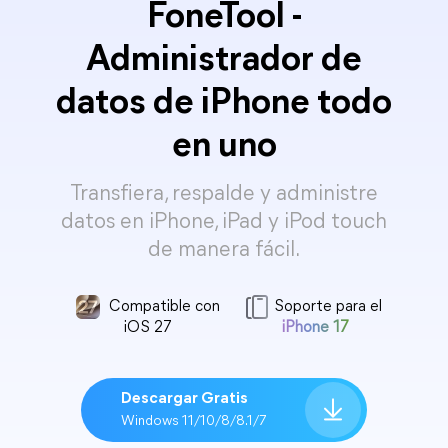
FoneTool -
Administrador de
datos de iPhone todo
en uno
Transfiera, respalde y administre
datos en iPhone, iPad y iPod touch
de manera fácil.
Compatible con
Soporte para el
iOS 27
iPhone 17
Descargar Gratis
Windows 11/10/8/8.1/7