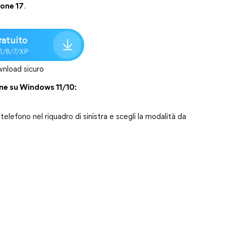
hone 17
.
ratuito
.1/8/7/XP
nload sicuro
one su Windows 11/10:
telefono nel riquadro di sinistra e scegli la modalità da