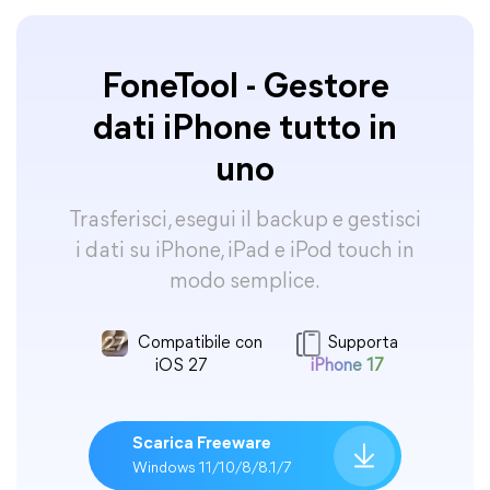
FoneTool - Gestore
dati iPhone tutto in
uno
Trasferisci, esegui il backup e gestisci
i dati su iPhone, iPad e iPod touch in
modo semplice.
Compatibile con
Supporta
iOS 27
iPhone 17
Scarica Freeware
Windows 11/10/8/8.1/7