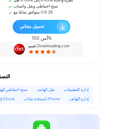
نقل iPhone إلى iPhone بنقرة واحدة
نسخ احتياطي ونقل واتساب
متوافق تمامًا مع iOS 26
تحميل مجاني
آمن 100%
تقييم Downloading.com
التصن
إدارة التطبيقات
نقل الهاتف
نسخ احتياطي لله
إدارة الهاتف
استعادة بيانات iPhone
إدارة iCloud