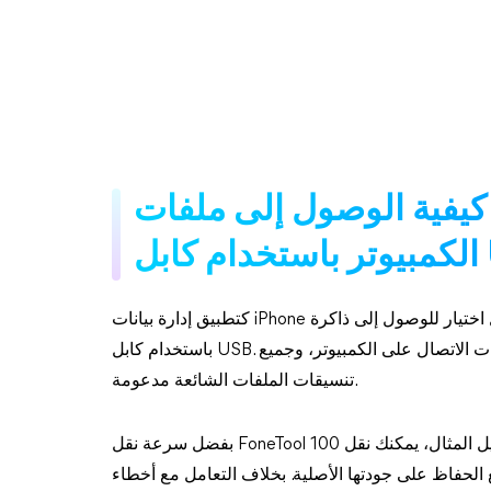
ية الوصول إلى ملفات iPhone على
ر للوصول إلى ذاكرة iPhone من الكمبيوتر
باستخدام كابل USB. يمكنك بسهولة عرض الصور ومقاطع الفيديو والموسيقى وجهات الاتصال على الكمبيوتر، وجميع
تنسيقات الملفات الشائعة مدعومة.
بفضل سرعة نقل FoneTool العالية، يمكنك نقل الملفات الكبيرة بسهولة وسرعة. على سبيل المثال، يمكنك نقل 100
قط، مع الحفاظ على جودتها الأصلية. بخلاف التعامل مع أخطاء iTunes الشائعة، يتوافق