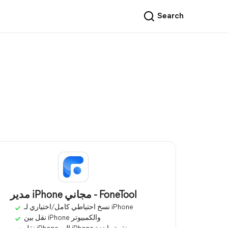
Search
مدير iPhone مجاني - FoneTool
نسخ احتياطي كامل/اختياري لـ iPhone
نقل بين iPhone والكمبيوتر