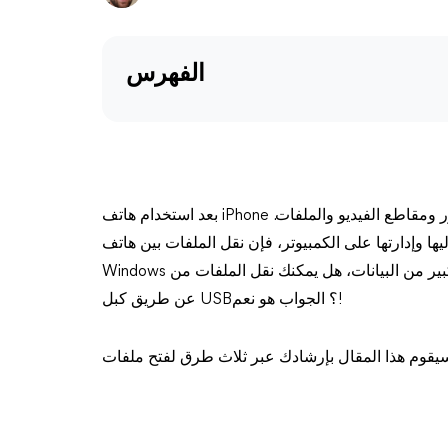
الفهرس
بعد استخدام هاتف iPhone لفترة من الوقت، ستجمع تدريجياً مجموعة متزايدة من الصور ومقاطع الفيديو والملفات.
دارتها على الكمبيوتر، فإن نقل الملفات بين هاتف iPhone ونظام
Windows ضروري. عند التعامل مع حجم كبير من البيانات، هل يمكنك نقل الملفات من iPhone إلى جهاز الكمبيوتر
عن طريق كبل USB؟ الجواب هو نعم!