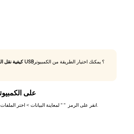
؟ يمكنك اختيار الطريقة من الكمبيوتر
كيفية نقل الصور من الكمبيوتر إلى الايفون باستخدام كابل USB
الخطوة 3. الوصول إلى ملفات iOS على الكمب
للتأكيد.
انقر على الرمز
" " لمعاينة البيانات > اختر الملفات 