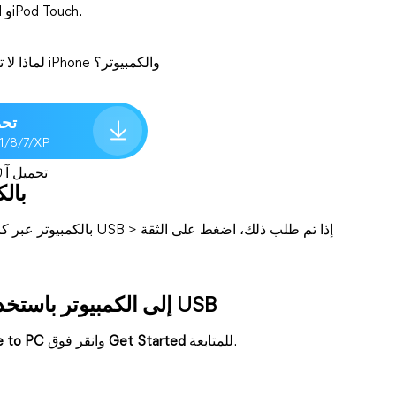
FoneTool مع مجموعة واسعة من أجهزة iPhone وiPad وiPod Touch.
لماذا لا تقم بتنزيله الآن وتجربة عملية نقل البيانات المتسقة بين iPhone والكمبيوتر؟
تحم
.1/8/7/XP
تحميل آ
الخطوة 1. قم
الخطوة 2. بدء عملية نقل iPhone إلى الكمبيوتر باستخدام USB
للمتابعة.
Get Started
وانقر فوق
e to PC