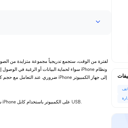
سواء لحماية البيانات أو الرغبة في الوصول إليها وإ
يفات
اتف
سيقوم هذا المقال بإرشادك عبر ثلاث طرق لفتح ملفات iPhone على الكمبيوتر باستخدام كابل USB.