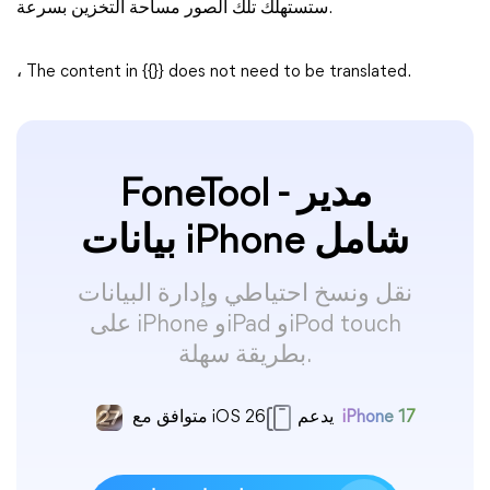
ستستهلك تلك الصور مساحة التخزين بسرعة.
، The content in {{}} does not need to be translated.
FoneTool - مدير
بيانات iPhone شامل
نقل ونسخ احتياطي وإدارة البيانات
على iPhone وiPad وiPod touch
بطريقة سهلة.
iPhone 17
يدعم
متوافق مع iOS 26