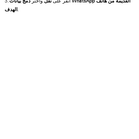
3. انقر على
نقل
واختر
دمج بيانات WhatsApp القديمة من هاتف
.
الهدف