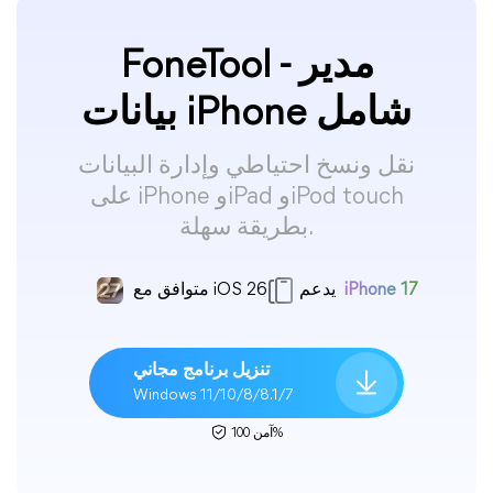
FoneTool - مدير
بيانات iPhone شامل
نقل ونسخ احتياطي وإدارة البيانات
على iPhone وiPad وiPod touch
بطريقة سهلة.
iPhone 17
يدعم
متوافق مع iOS 26
تنزيل برنامج مجاني
Windows 11/10/8/8.1/7
آمن 100%