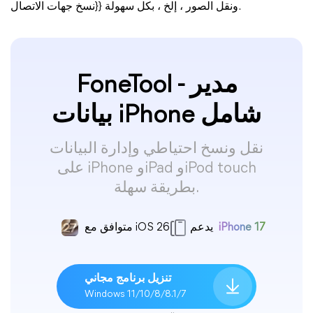
نسخ جهات الاتصال}} ونقل الصور ، إلخ ، بكل سهولة.
FoneTool - مدير
بيانات iPhone شامل
نقل ونسخ احتياطي وإدارة البيانات
على iPhone وiPad وiPod touch
بطريقة سهلة.
iPhone 17
يدعم
متوافق مع iOS 26
تنزيل برنامج مجاني
Windows 11/10/8/8.1/7