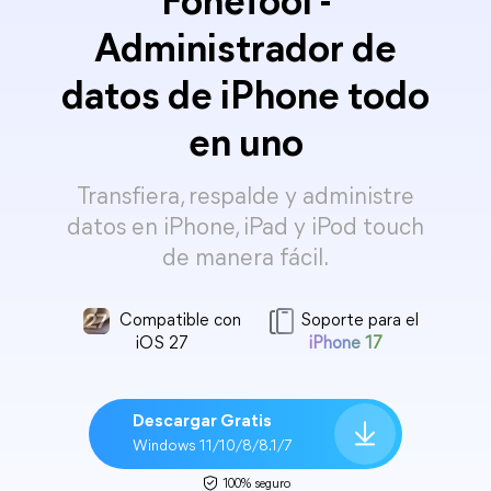
FoneTool -
Administrador de
datos de iPhone todo
en uno
Transfiera, respalde y administre
datos en iPhone, iPad y iPod touch
de manera fácil.
Compatible con
Soporte para el
iOS 27
iPhone 17
Descargar Gratis
Windows 11/10/8/8.1/7
100% seguro