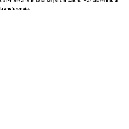
de iPhone al ordenador sin perder calidad. Haz clic en
Iniciar
transferencia
.