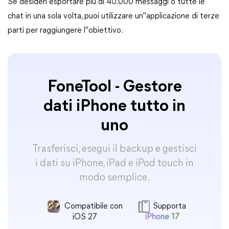
Se desideri esportare più di 40.000 messaggi o tutte le
chat in una sola volta, puoi utilizzare un"applicazione di terze
parti per raggiungere l"obiettivo.
FoneTool - Gestore
dati iPhone tutto in
uno
Trasferisci, esegui il backup e gestisci
i dati su iPhone, iPad e iPod touch in
modo semplice.
Compatibile con
Supporta
iOS 27
iPhone 17