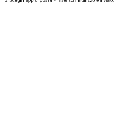
3. Scegli l"app di posta > Inserisci l"indirizzo e invialo.