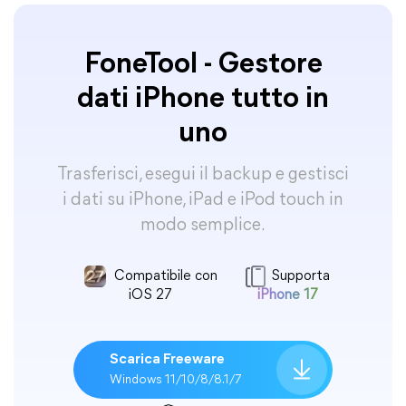
FoneTool - Gestore
dati iPhone tutto in
uno
Trasferisci, esegui il backup e gestisci
i dati su iPhone, iPad e iPod touch in
modo semplice.
Compatibile con
Supporta
iOS 27
iPhone 17
Scarica Freeware
Windows 11/10/8/8.1/7