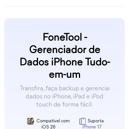
FoneTool -
Gerenciador de
Dados iPhone Tudo-
em-um
Transfira, faça backup e gerencie
dados no iPhone, iPad e iPod
touch de forma fácil.
Compatível com
Suporta
iOS 26
iPhone 17