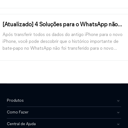
[Atualizado] 4 Soluções para o WhatsApp não
ser transferido para o novo iPhone
Após transferir todos os dados do antigo iPhone para o novo
iPhone, você pode descobrir que o histórico importante de
bate-papo no WhatsApp não foi transferido para o novo
iPhone. Aqui neste guia, você receberá soluções eficazes para
resolver esse problema.
Produtos
Como Fazer
Central de Ajuda