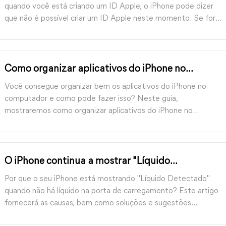
quando você está criando um ID Apple, o iPhone pode dizer
que não é possível criar um ID Apple neste momento. Se for
o caso, simplesmente tente as 7 correções neste guia para
resolver o problema.
Como organizar aplicativos do iPhone no
computador com/sem iTunes
Você consegue organizar bem os aplicativos do iPhone no
computador e como pode fazer isso? Neste guia,
mostraremos como organizar aplicativos do iPhone no
computador com ou sem iTunes, além de uma ferramenta
para gerenciar os dados dos seus aplicativos do iPhone.
O iPhone continua a mostrar "Líquido
Detectado" mas não está molhado? 6 Soluções
Por que o seu iPhone está mostrando "Líquido Detectado"
quando não há líquido na porta de carregamento? Este artigo
fornecerá as causas, bem como soluções e sugestões
eficazes para o problema em detalhes.