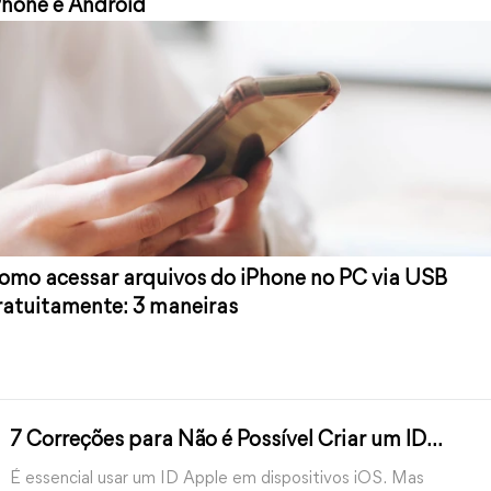
Phone e Android
omo acessar arquivos do iPhone no PC via USB
ratuitamente: 3 maneiras
7 Correções para Não é Possível Criar um ID
Apple Neste Momento
É essencial usar um ID Apple em dispositivos iOS. Mas