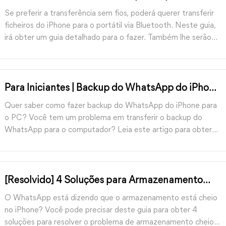
Bluetooth [Atualizado]
Se preferir a transferência sem fios, poderá querer transferir
ficheiros do iPhone para o portátil via Bluetooth. Neste guia,
irá obter um guia detalhado para o fazer. Também lhe serão
fornecidas outras três ferramentas para completar a
transferência do iPhone para o PC.
Para Iniciantes | Backup do WhatsApp do iPhone
para o PC em 4 formas
Quer saber como fazer backup do WhatsApp do iPhone para
o PC? Você tem um problema em transferir o backup do
WhatsApp para o computador? Leia este artigo para obter
orientações completas sobre o backup do WhatsApp do
iPhone para o PC.
[Resolvido] 4 Soluções para Armazenamento
Cheio do WhatsApp no iPhone
O WhatsApp está dizendo que o armazenamento está cheio
no iPhone? Você pode precisar deste guia para obter 4
soluções para resolver o problema de armazenamento cheio