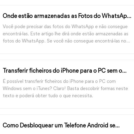
Onde estão armazenadas as Fotos do WhatsApp
no iPhone, Android, PC?
Você pode precisar das fotos do WhatsApp e não consegue
encontrá-las. Este artigo lhe dirá onde estão armazenadas as
fotos do WhatsApp. Se você não consegue encontrá-las no
caminho de armazenamento do WhatsApp, ele oferece
algumas soluções para o problema de fotos ausentes do
WhatsApp.
Transferir ficheiros do iPhone para o PC sem o
iTunes: 5 principais formas
É possível transferir ficheiros do iPhone para o PC com
Windows sem o iTunes? Claro! Basta descobrir formas neste
texto e poderá obter tudo o que necessita.
Como Desbloquear um Telefone Android se
Esqueceu o PIN [4 Formas Mais Fáceis]