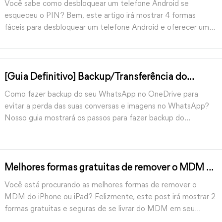
Você sabe como desbloquear um telefone Android se
esqueceu o PIN? Bem, este artigo irá mostrar 4 formas
fáceis para desbloquear um telefone Android e oferecer um
bom aplicativo de transferência de dados para o Android.
[Guia Definitivo] Backup/Transferência do
WhatsApp para o OneDrive com Facilidade
Como fazer backup do seu WhatsApp no OneDrive para
evitar a perda das suas conversas e imagens no WhatsApp?
Nosso guia mostrará os passos para fazer backup do
WhatsApp no OneDrive e fornecerá outra maneira mais fácil
de fazer o backup do iPhone sem limitações.
Melhores formas gratuitas de remover o MDM do
iPhone/iPad [Guia 2026]
Você está procurando as melhores formas de remover o
MDM do iPhone ou iPad? Felizmente, este post irá mostrar 2
formas gratuitas e seguras de se livrar do MDM em seu
dispositivo sem perda de dados.