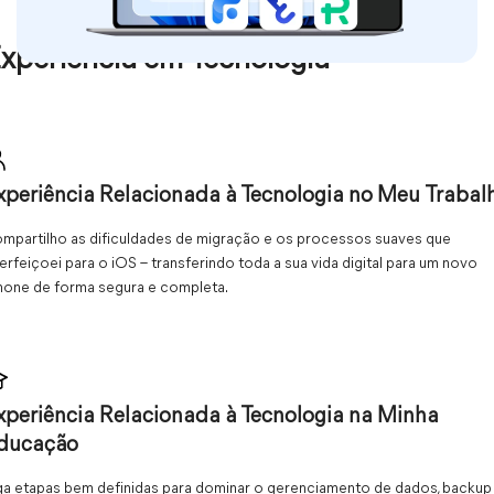
xperiência em Tecnologia
xperiência Relacionada à Tecnologia no Meu Trabal
mpartilho as dificuldades de migração e os processos suaves que
erfeiçoei para o iOS – transferindo toda a sua vida digital para um novo
hone de forma segura e completa.
xperiência Relacionada à Tecnologia na Minha
ducação
ga etapas bem definidas para dominar o gerenciamento de dados, backup