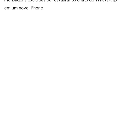
mensagens excluídas ou restaurar os chats do WhatsApp
em um novo iPhone.