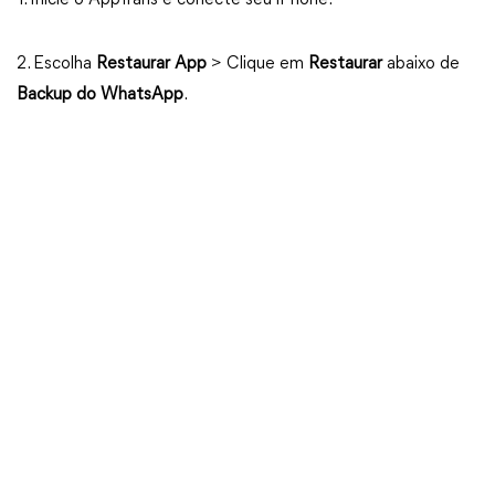
1. Inicie o AppTrans e conecte seu iPhone.
2. Escolha
Restaurar App
> Clique em
Restaurar
abaixo de
Backup do WhatsApp
.