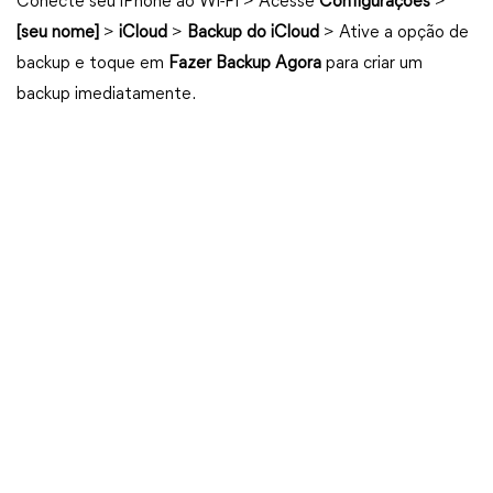
Conecte seu iPhone ao Wi-Fi > Acesse
Configurações
>
[seu nome]
>
iCloud
>
Backup do iCloud
> Ative a opção de
backup e toque em
Fazer Backup Agora
para criar um
backup imediatamente.