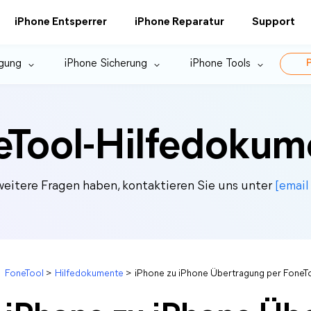
iPhone Entsperrer
iPhone Reparatur
Support
gung
iPhone Sicherung
iPhone Tools
P
eTool-Hilfedokum
eitere Fragen haben, kontaktieren Sie uns unter
[email
FoneTool
>
Hilfedokumente
>
iPhone zu iPhone Übertragung per Fone