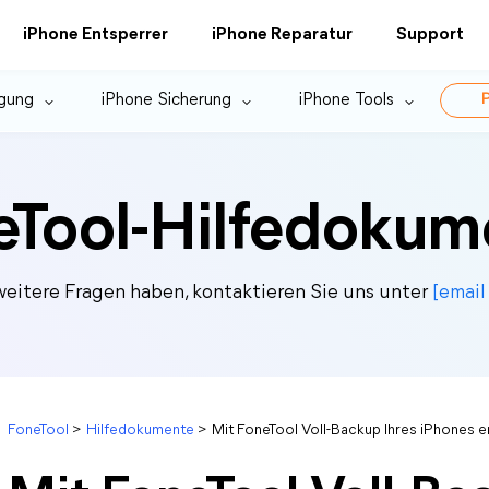
iPhone Entsperrer
iPhone Reparatur
Support
gung
iPhone Sicherung
iPhone Tools
P
eTool-Hilfedokum
eitere Fragen haben, kontaktieren Sie uns unter
[email
FoneTool
>
Hilfedokumente
>
Mit FoneTool Voll-Backup Ihres iPhones e