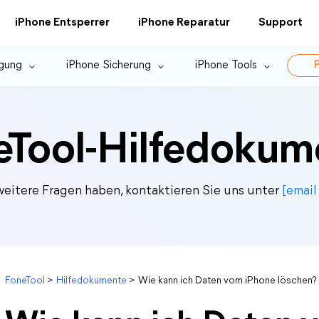
iPhone Entsperrer
iPhone Reparatur
Support
gung
iPhone Sicherung
iPhone Tools
P
eTool-Hilfedokum
eitere Fragen haben, kontaktieren Sie uns unter
[email
FoneTool
>
Hilfedokumente
>
Wie kann ich Daten vom iPhone löschen?