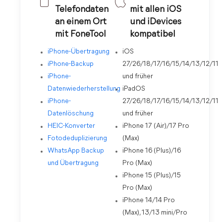
Telefondaten
mit allen iOS
an einem Ort
und iDevices
mit FoneTool
kompatibel
iPhone-Übertragung
iOS
iPhone-Backup
27/26/18/17/16/15/14/13/12/11
iPhone-
und früher
Datenwiederherstellung
iPadOS
iPhone-
27/26/18/17/16/15/14/13/12/11
Datenlöschung
und früher
HEIC-Konverter
iPhone 17 (Air)/17 Pro
Fotodeduplizierung
(Max)
WhatsApp Backup
iPhone 16 (Plus)/16
und Übertragung
Pro (Max)
iPhone 15 (Plus)/15
Pro (Max)
iPhone 14/14 Pro
(Max), 13/13 mini/Pro