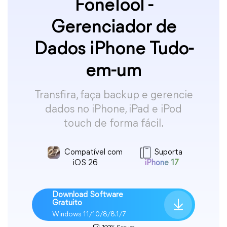
FoneTool -
Gerenciador de
Dados iPhone Tudo-
em-um
Transfira, faça backup e gerencie
dados no iPhone, iPad e iPod
touch de forma fácil.
Compatível com
Suporta
iOS 26
iPhone 17
Download Software
Gratuito
Windows 11/10/8/8.1/7