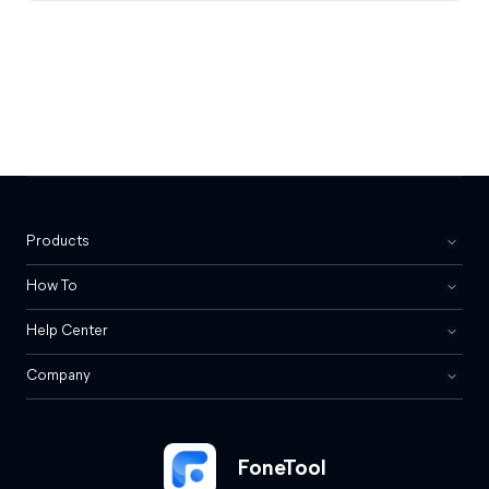
Products
How To
Help Center
Company
FoneTool