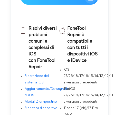
Risolvi diversi
FoneTool
problemi
Repair è
comuni e
compatibile
complessi di
con tutti i
iOS
dispositivi iOS
con FoneTool
e iDevice
Repair
iOS
Riparazione del
27/26/18/17/16/15/14/13/12/11
sistema iOS
e versioni precedenti
Aggiornamento/Downgrade
iPadOS
di iOS
27/26/18/17/16/15/14/13/12/11
Modalità di ripristino
e versioni precedenti
Ripristina dispositivo
iPhone 17 (Air)/17 Pro
(Max)