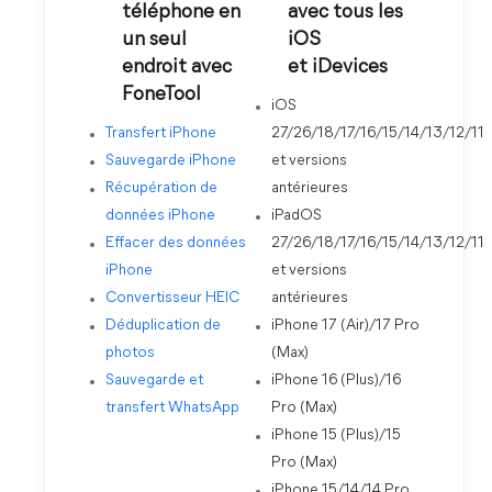
téléphone en
avec tous les
un seul
iOS
endroit avec
et iDevices
FoneTool
iOS
Transfert iPhone
27/26/18/17/16/15/14/13/12/11
Sauvegarde iPhone
et versions
Récupération de
antérieures
données iPhone
iPadOS
Effacer des données
27/26/18/17/16/15/14/13/12/11
iPhone
et versions
Convertisseur HEIC
antérieures
Déduplication de
iPhone 17 (Air)/17 Pro
photos
(Max)
Sauvegarde et
iPhone 16 (Plus)/16
transfert WhatsApp
Pro (Max)
iPhone 15 (Plus)/15
Pro (Max)
iPhone 15/14/14 Pro