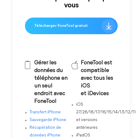
vous
Télécharger FoneTool gratuit
Gérer les
FoneTool est
données du
compatible
téléphone en
avec tous les
un seul
iOS
endroit avec
et iDevices
FoneTool
iOS
Transfert iPhone
27/26/18/17/16/15/14/13/12/11
Sauvegarde iPhone
et versions
Récupération de
antérieures
données iPhone
iPadOS