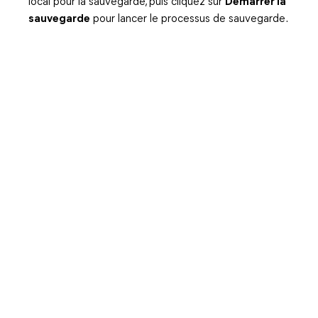
local pour la sauvegarde, puis cliquez sur
Démarrer la
sauvegarde
pour lancer le processus de sauvegarde.