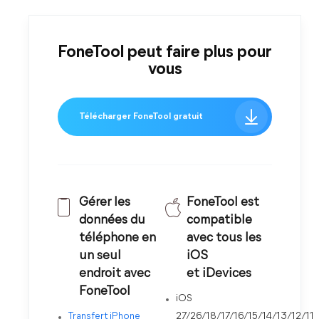
FoneTool peut faire plus pour
vous
Télécharger FoneTool gratuit
Gérer les
FoneTool est
données du
compatible
téléphone en
avec tous les
un seul
iOS
endroit avec
et iDevices
FoneTool
iOS
Transfert iPhone
27/26/18/17/16/15/14/13/12/11