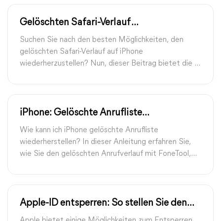
Gelöschten Safari-Verlauf
wiederherzustellen: auf dem iPhone
Suchen Sie nach den besten Möglichkeiten, den
gelöschten Safari-Verlauf auf iPhone
wiederherzustellen? Nun, dieser Beitrag bietet die 4
besten Möglichkeiten, den gelöschten Safari-Verlauf
auf Ihrem iPhone mit/ohne Backup
wiederherzustellen. Folgen Sie jetzt der Schritt-für-
Schritt-Anleitung.
iPhone: Gelöschte Anrufliste
wiederherstellen – Eine vollständige
Wie kann ich iPhone gelöschte Anrufliste
Anleitung
wiederherstellen? In dieser Anleitung erfahren Sie,
wie Sie den gelöschten Anrufverlauf mit FoneTool,
auf dem iPhone oder aus einem iTunes- und iCloud-
Backup abrufen können.
Apple-ID entsperren: So stellen Sie den
Zugriff wieder her
Apple bietet einige Möglichkeiten zum Entsperren