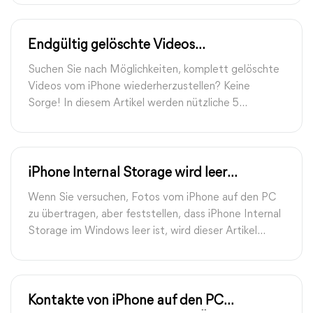
auf PC zu erhalten.
Endgültig gelöschte Videos
wiederherstellen vom iPhone: 5 Wege
Suchen Sie nach Möglichkeiten, komplett gelöschte
Videos vom iPhone wiederherzustellen? Keine
Sorge! In diesem Artikel werden nützliche 5
Methoden beschrieben, mit denen Sie endgültig
gelöschte Videos auf iPhone wiederherstellen
können.
iPhone Internal Storage wird leer
angezeigt? 8 effektive Lösungen!
Wenn Sie versuchen, Fotos vom iPhone auf den PC
zu übertragen, aber feststellen, dass iPhone Internal
Storage im Windows leer ist, wird dieser Artikel
Ihnen helfen, dieses Problem mit 8 Lösungen zu
beheben.
Kontakte von iPhone auf den PC