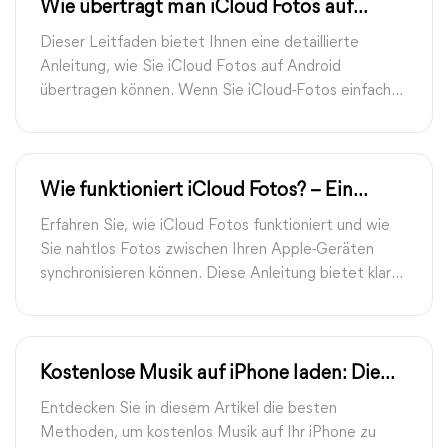
Wie überträgt man iCloud Fotos auf
Android? [5 Wege]
Dieser Leitfaden bietet Ihnen eine detaillierte
Anleitung, wie Sie iCloud Fotos auf Android
übertragen können. Wenn Sie iCloud-Fotos einfach
mit Android synchronisieren möchten, sind die fünf
Methoden in diesem Leitfaden genau das, was Sie
brauchen.
Wie funktioniert iCloud Fotos? – Ein
umfassender Leitfaden
Erfahren Sie, wie iCloud Fotos funktioniert und wie
Sie nahtlos Fotos zwischen Ihren Apple-Geräten
synchronisieren können. Diese Anleitung bietet klare
Schritte zur Aktivierung von iCloud Fotos,
Übertragung auf PCs und Einrichtung der iCloud
Fotofreigabe.
Kostenlose Musik auf iPhone laden: Die
besten Methoden und Tipps
Entdecken Sie in diesem Artikel die besten
Methoden, um kostenlos Musik auf Ihr iPhone zu