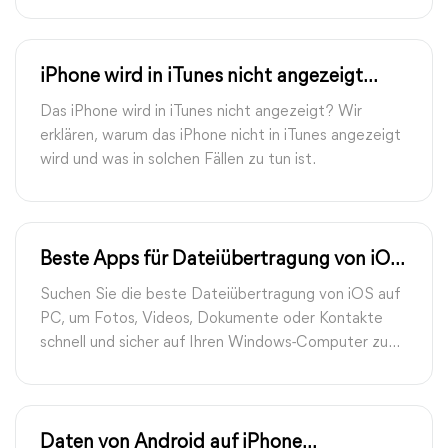
iPhone wird in iTunes nicht angezeigt
unter Windows 10/11
Das iPhone wird in iTunes nicht angezeigt? Wir
erklären, warum das iPhone nicht in iTunes angezeigt
wird und was in solchen Fällen zu tun ist.
Beste Apps für Dateiübertragung von iOS
auf PC | Kostenlos und sicher
Suchen Sie die beste Dateiübertragung von iOS auf
PC, um Fotos, Videos, Dokumente oder Kontakte
schnell und sicher auf Ihren Windows-Computer zu
übertragen? In diesem Leitfaden stellen wir Ihnen
die 5 zuverlässigsten Übertragungsprogramme vor –
inklusive detaillierter Schritt-für-Schritt-Anleitungen,
Vergleichen und praktischen Tipps für reibungslose
Daten von Android auf iPhone