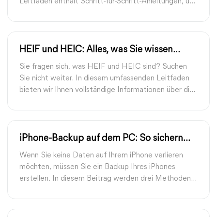
Leitfaden enthält Schritt-für-Schritt-Anleitungen, um
Ihren Klingelton anzupassen und Ihre
Lieblingsmelodien zu genießen.
HEIF und HEIC: Alles, was Sie wissen
müssen
Sie fragen sich, was HEIF und HEIC sind? Suchen
Sie nicht weiter. In diesem umfassenden Leitfaden
bieten wir Ihnen vollständige Informationen über die
beiden Bilddateiformate HEIF und HEIC. Tauchen
Sie ein und erfahren Sie alles, was Sie interessiert.
iPhone-Backup auf dem PC: So sichern
Sie Ihre Daten richtig
Wenn Sie keine Daten auf Ihrem iPhone verlieren
möchten, müssen Sie ein Backup Ihres iPhones
erstellen. In diesem Beitrag werden drei Methoden
beschrieben, wie Sie iPhone-Backup auf PC erstellen.