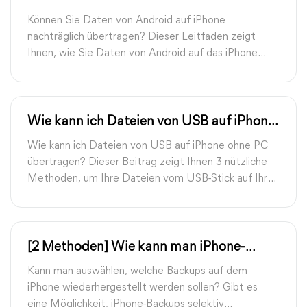
Datenübertragungen.
nachträglich übertragen: 8 Wege
Können Sie Daten von Android auf iPhone
nachträglich übertragen? Dieser Leitfaden zeigt
Ihnen, wie Sie Daten von Android auf das iPhone
nach der Einrichtung auf 8 verschiedene Arten
übertragen können.
Wie kann ich Dateien von USB auf iPhone
ohne PC übertragen?
Wie kann ich Dateien von USB auf iPhone ohne PC
übertragen? Dieser Beitrag zeigt Ihnen 3 nützliche
Methoden, um Ihre Dateien vom USB-Stick auf Ihr
iPhone zu übertragen und eine alternative
Möglichkeit, Dateien schnell mit einem PC zu
verschieben.
[2 Methoden] Wie kann man iPhone-
Backups selektiv wiederherstellen?
Kann man auswählen, welche Backups auf dem
iPhone wiederhergestellt werden sollen? Gibt es
eine Möglichkeit, iPhone-Backups selektiv