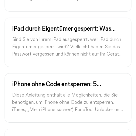
wiederherzustellen? In dieser Anleitung erfahren Sie
alles, was Sie wissen möchten.
iPad durch Eigentümer gesperrt: Was
bedeutet das und was tun?
Sind Sie von Ihrem iPad ausgesperrt, weil iPad durch
Eigentümer gesperrt wird? Vielleicht haben Sie das
Passwort vergessen und können nicht auf Ihr Gerät
zugreifen, oder Sie haben ein gebrauchtes iPad
gekauft, das an den Vorbesitzer gebunden war. In
diesem Artikel zeigen wir Ihnen 5 Methoden.
iPhone ohne Code entsperren: 5
Möglichkeiten
Diese Anleitung enthält alle Möglichkeiten, die Sie
benötigen, um iPhone ohne Code zu entsperren.
iTunes, „Mein iPhone suchen“, FoneTool Unlocker und
Siri sind dabei helfreich.