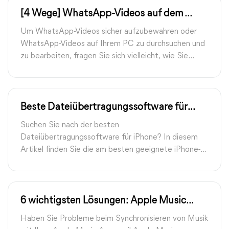
[4 Wege] WhatsApp-Videos auf dem
Computer speichern
Um WhatsApp-Videos sicher aufzubewahren oder
WhatsApp-Videos auf Ihrem PC zu durchsuchen und
zu bearbeiten, fragen Sie sich vielleicht, wie Sie
WhatsApp-Videos auf dem Computer speichern
können. Hier erhalten Sie 4 effektive Möglichkeiten.
Beste Dateiübertragungssoftware für
iPhone auf PC – Schnell, sicher &
Suchen Sie nach der besten
kostenlos
Dateiübertragungssoftware für iPhone? In diesem
Artikel finden Sie die am besten geeignete iPhone-
Übertragungssoftware und erfahren Schritt für
Schritt, wie Sie Daten vom iPhone auf den PC und
das iPhone übertragen.
6 wichtigsten Lösungen: Apple Music
Mediathek synchronisiert nicht
Haben Sie Probleme beim Synchronisieren von Musik